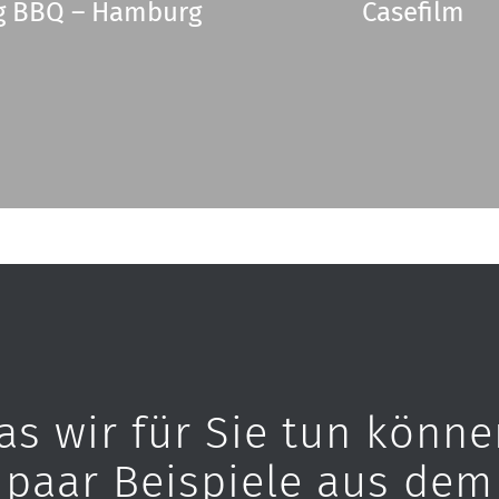
g BBQ – Hamburg
Casefilm
as wir für Sie tun könne
n paar Beispiele aus dem