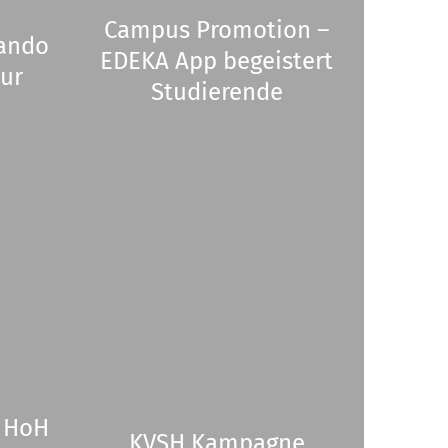
Campus Promotion –
rando
EDEKA App begeistert
ur
Studierende
r HoH
KVSH Kampagne