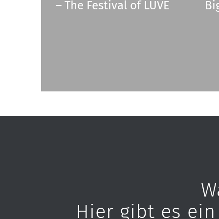
– The Festival of LUVE
Bi
W
Hier gibt es ei