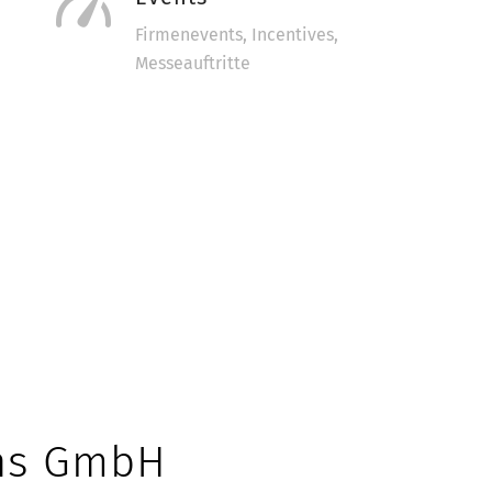
Firmenevents, Incentives,
Messeauftritte
ons GmbH