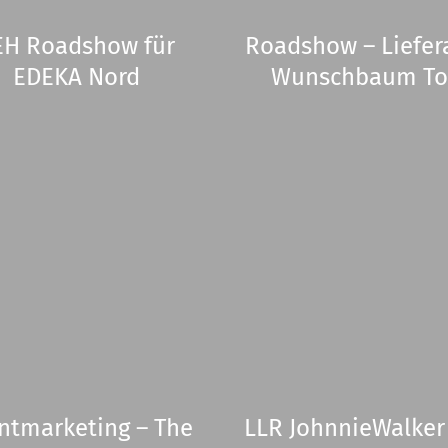
EH Roadshow für
Roadshow – Liefe
EDEKA Nord
Wunschbaum To
ntmarketing – The
LLR JohnnieWalke