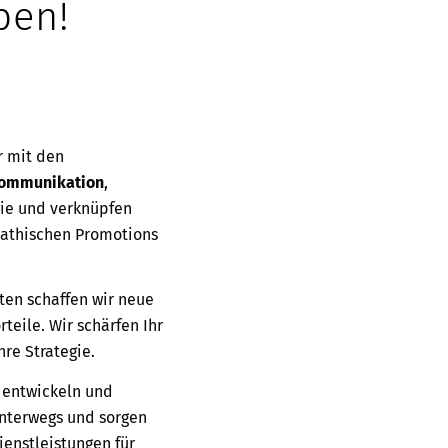
ben!
r mit den
Kommunikation
,
gie und verknüpfen
pathischen Promotions
ten schaffen wir neue
eile. Wir schärfen Ihr
re Strategie.
 entwickeln und
unterwegs und sorgen
enstleistungen für