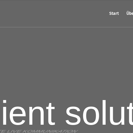
Start
Übe
ent solu
E LIVE KOMMUNIKATION