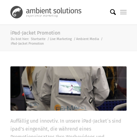
iPad-Jacket Promotion
Du bist hier:
Startseite
/
Live Marketing
/
Ambient Media
/
iPad-Jacket Promotion
Auffällig und innovtiv. In unsere iPad-Jacket´s sind
ipad’s eingenäht, die während eines
Promotioneinsatzes Ihre Werbevideos und