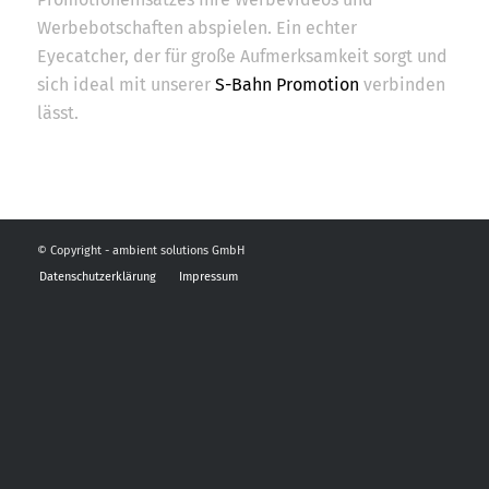
Werbebotschaften abspielen. Ein echter
Eyecatcher, der für große Aufmerksamkeit sorgt und
sich ideal mit unserer
S-Bahn Promotion
verbinden
lässt.
© Copyright - ambient solutions GmbH
Datenschutzerklärung
Impressum