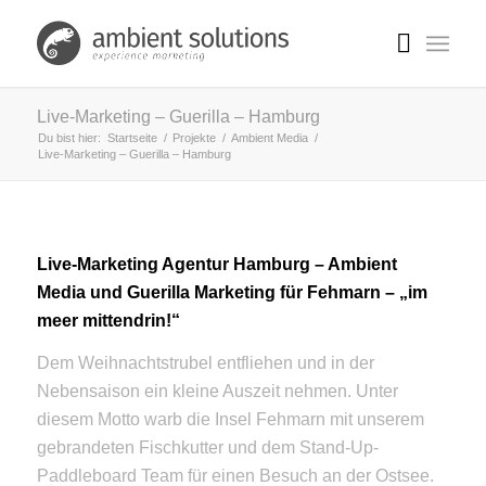
Live-Marketing – Guerilla – Hamburg
Du bist hier:
Startseite
/
Projekte
/
Ambient Media
/
Live-Marketing – Guerilla – Hamburg
Live-Marketing Agentur Hamburg – Ambient
Media und Guerilla Marketing für Fehmarn – „im
meer mittendrin!“
Dem Weihnachtstrubel entfliehen und in der
Nebensaison ein kleine Auszeit nehmen. Unter
diesem Motto warb die Insel Fehmarn mit unserem
gebrandeten Fischkutter und dem Stand-Up-
Paddleboard Team für einen Besuch an der Ostsee.