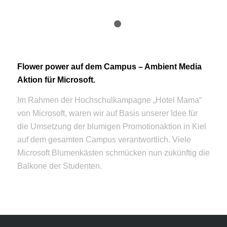
1
2
Flower power auf dem Campus – Ambient Media
Aktion für Microsoft.
Im Rahmen der Hochschulkampagne „Hotel Mama“
von Microsoft, waren wir auf Basis unserer Idee für
die Umsetzung der blumigen Promotionaktion in Kiel
auf dem gesamten Campus verantwortlich. Viele
Microsoft Blumenkästen schmücken nun zukünftig die
Balkone der Studenten.