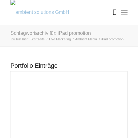
Schlagwortarchiv für: iPad promotion
Du bist hier:
Startseite
/
Live Marketing
/
Ambient Media
/
iPad promotion
Portfolio Einträge