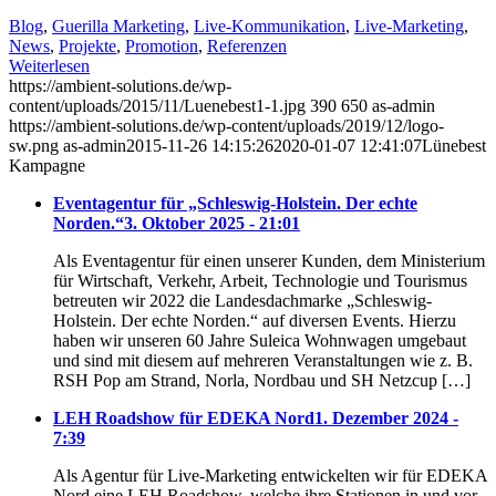
Blog
,
Guerilla Marketing
,
Live-Kommunikation
,
Live-Marketing
,
News
,
Projekte
,
Promotion
,
Referenzen
Weiterlesen
https://ambient-solutions.de/wp-
content/uploads/2015/11/Luenebest1-1.jpg
390
650
as-admin
https://ambient-solutions.de/wp-content/uploads/2019/12/logo-
sw.png
as-admin
2015-11-26 14:15:26
2020-01-07 12:41:07
Lünebest
Kampagne
Eventagentur für „Schleswig-Holstein. Der echte
Norden.“
3. Oktober 2025 - 21:01
Als Eventagentur für einen unserer Kunden, dem Ministerium
für Wirtschaft, Verkehr, Arbeit, Technologie und Tourismus
betreuten wir 2022 die Landesdachmarke „Schleswig-
Holstein. Der echte Norden.“ auf diversen Events. Hierzu
haben wir unseren 60 Jahre Suleica Wohnwagen umgebaut
und sind mit diesem auf mehreren Veranstaltungen wie z. B.
RSH Pop am Strand, Norla, Nordbau und SH Netzcup […]
LEH Roadshow für EDEKA Nord
1. Dezember 2024 -
7:39
Als Agentur für Live-Marketing entwickelten wir für EDEKA
Nord eine LEH Roadshow, welche ihre Stationen in und vor