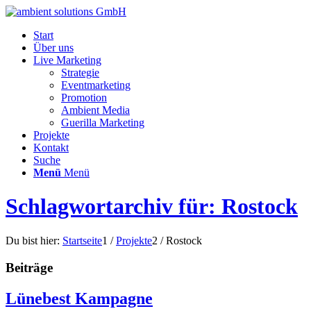
Start
Über uns
Live Marketing
Strategie
Eventmarketing
Promotion
Ambient Media
Guerilla Marketing
Projekte
Kontakt
Suche
Menü
Menü
Schlagwortarchiv für: Rostock
Du bist hier:
Startseite
1
/
Projekte
2
/
Rostock
Beiträge
Lünebest Kampagne