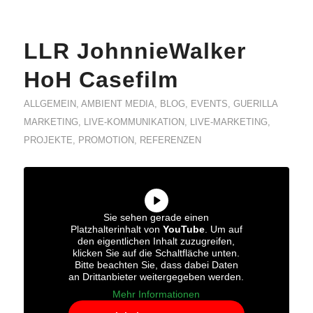
LLR JohnnieWalker
HoH Casefilm
ALLGEMEIN
,
AMBIENT MEDIA
,
BLOG
,
EVENTS
,
GUERILLA
MARKETING
,
LIVE-KOMMUNIKATION
,
LIVE-MARKETING
,
PROJEKTE
,
PROMOTION
,
REFERENZEN
Sie sehen gerade einen
Platzhalterinhalt von
YouTube
. Um auf
den eigentlichen Inhalt zuzugreifen,
klicken Sie auf die Schaltfläche unten.
Bitte beachten Sie, dass dabei Daten
an Drittanbieter weitergegeben werden.
Mehr Informationen