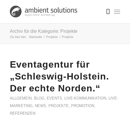
Archiv für die Kategorie: Projekte
Du bist hier:
Startseite
/
Projekte
/
Projekte
Eventagentur für
„Schleswig-Holstein.
Der echte Norden.“
ALLGEMEIN
,
BLOG
,
EVENTS
,
LIVE-KOMMUNIKATION
,
LIVE-
MARKETING
,
NEWS
,
PROJEKTE
,
PROMOTION
,
REFERENZEN