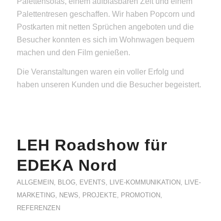
Palettensofas, einem aufblasbaren Zelt und einem
Palettentresen geschaffen. Wir haben Popcorn und
Postkarten mit netten Sprüchen angeboten und die
Besucher konnten es sich im Wohnwagen bequem
machen und den Film genießen.
Die Veranstaltungen waren ein voller Erfolg und
haben unseren Kunden und die Besucher begeistert.
LEH Roadshow für
EDEKA Nord
ALLGEMEIN
,
BLOG
,
EVENTS
,
LIVE-KOMMUNIKATION
,
LIVE-
MARKETING
,
NEWS
,
PROJEKTE
,
PROMOTION
,
REFERENZEN