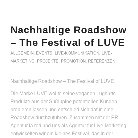
Nachhaltige Roadshow
– The Festival of LUVE
ALLGEMEIN
,
EVENTS
,
LIVE-KOMMUNIKATION
,
LIVE-
MARKETING
,
PROJEKTE
,
PROMOTION
,
REFERENZEN
Nachhaltige Roadshow – The Festival of LUVE
Die Marke LUVE wollte seine veganen Lughurts
Produkte aus der Süßlupine potentiellen Kunden
probieren lassen und entschied sich dafür, eine
Roadshow durchzuführen. Zusammen mit der PR-
Agentur la red und uns als Agentur für Live-Marketing
entwickelten wir ein kleines Festival, das in der