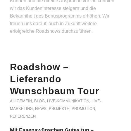
Kunden und die direkte Ansprache vor Ort konnten
wir das Kundeninteresse steigern und die
Bekanntheit des Bonusprogramms erhöhen. Wir
freuen uns darauf, auch in Zukunft weitere
erfolgreiche Roadshows durchzuführen.
Roadshow –
Lieferando
Wunschbaum Tour
ALLGEMEIN
,
BLOG
,
LIVE-KOMMUNIKATION
,
LIVE-
MARKETING
,
NEWS
,
PROJEKTE
,
PROMOTION
,
REFERENZEN
Mit Essenswünschen Gutes tun –