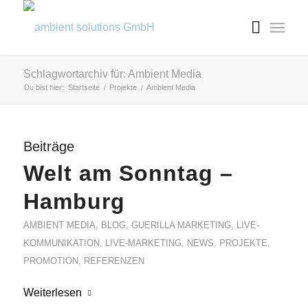
Schlagwortarchiv für: Ambient Media
Du bist hier:
Startseite
/
Projekte
/
Ambient Media
Beiträge
Welt am Sonntag –
Hamburg
AMBIENT MEDIA
,
BLOG
,
GUERILLA MARKETING
,
LIVE-
KOMMUNIKATION
,
LIVE-MARKETING
,
NEWS
,
PROJEKTE
,
PROMOTION
,
REFERENZEN
Weiterlesen